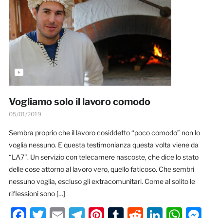
Vogliamo solo il lavoro comodo
05/01/2019
Sembra proprio che il lavoro cosiddetto “poco comodo” non lo
voglia nessuno. E questa testimonianza questa volta viene da
“LA7”. Un servizio con telecamere nascoste, che dice lo stato
delle cose attorno al lavoro vero, quello faticoso. Che sembri
nessuno voglia, escluso gli extracomunitari. Come al solito le
riflessioni sono […]
Facebook
Twitter
Email
Telegram
Pinterest
Tumblr
Reddit
LinkedI
Wha
M