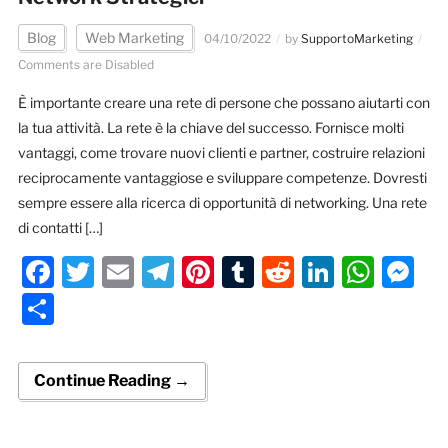
Blog
Web Marketing
04/10/2022
by
SupportoMarketing
Comments are Disabled
È importante creare una rete di persone che possano aiutarti con
la tua attività. La rete è la chiave del successo. Fornisce molti
vantaggi, come trovare nuovi clienti e partner, costruire relazioni
reciprocamente vantaggiose e sviluppare competenze. Dovresti
sempre essere alla ricerca di opportunità di networking. Una rete
di contatti […]
Facebook
Twitter
Email
Telegram
Pinterest
Tumblr
Reddit
LinkedI
Wha
M
Condividi
Continue Reading →