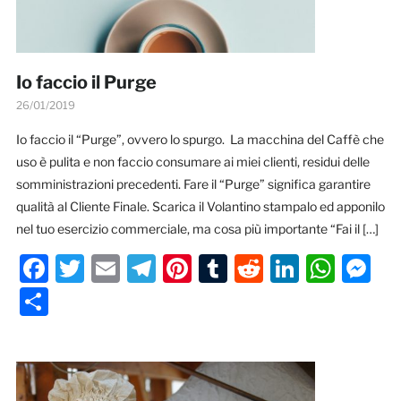
Io faccio il Purge
26/01/2019
Io faccio il “Purge”, ovvero lo spurgo. La macchina del Caffè che
uso è pulita e non faccio consumare ai miei clienti, residui delle
somministrazioni precedenti. Fare il “Purge” significa garantire
qualità al Cliente Finale. Scarica il Volantino stampalo ed apponilo
nel tuo esercizio commerciale, ma cosa più importante “Fai il […]
Facebook
Twitter
Email
Telegram
Pinterest
Tumblr
Reddit
LinkedI
Wha
M
Condividi