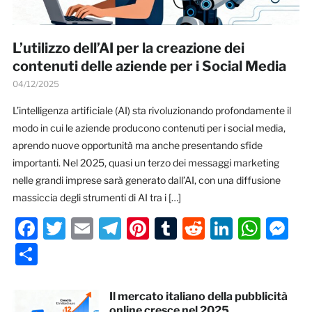
L’utilizzo dell’AI per la creazione dei
contenuti delle aziende per i Social Media
04/12/2025
L’intelligenza artificiale (AI) sta rivoluzionando profondamente il
modo in cui le aziende producono contenuti per i social media,
aprendo nuove opportunità ma anche presentando sfide
importanti. Nel 2025, quasi un terzo dei messaggi marketing
nelle grandi imprese sarà generato dall’AI, con una diffusione
massiccia degli strumenti di AI tra i […]
Facebook
Twitter
Email
Telegram
Pinterest
Tumblr
Reddit
LinkedI
Wha
M
Condividi
Il mercato italiano della pubblicità
online cresce nel 2025