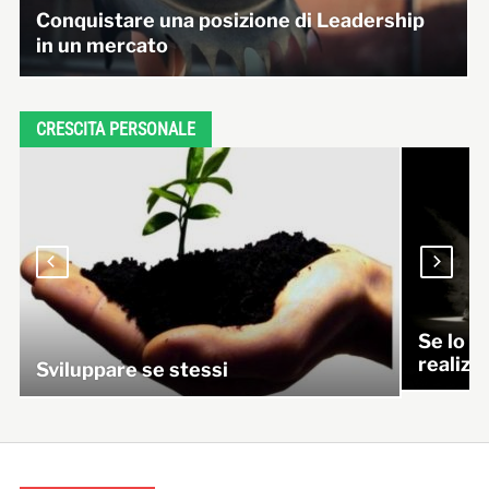
Conquistare una posizione di Leadership
in un mercato
CRESCITA PERSONALE
Se lo p
realizz
Sviluppare se stessi