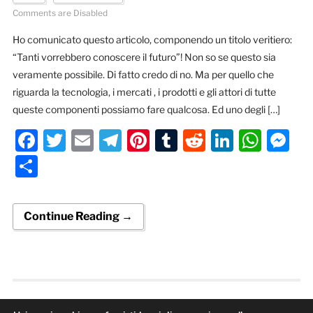
Comments are Disabled
Ho comunicato questo articolo, componendo un titolo veritiero:
“Tanti vorrebbero conoscere il futuro”! Non so se questo sia
veramente possibile. Di fatto credo di no. Ma per quello che
riguarda la tecnologia, i mercati , i prodotti e gli attori di tutte
queste componenti possiamo fare qualcosa. Ed uno degli […]
Facebook
Twitter
Email
Telegram
Pinterest
Tumblr
Reddit
LinkedI
Wha
M
Condividi
Continue Reading →