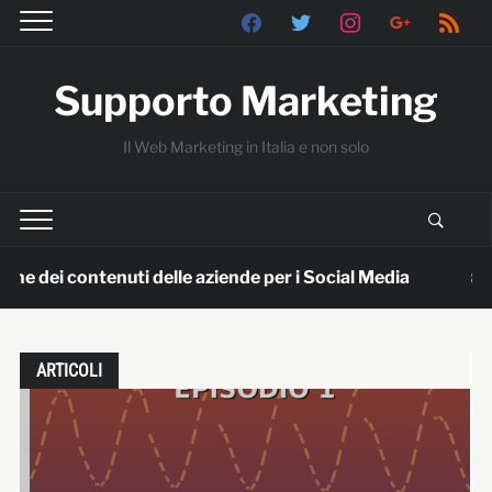
facebook
twitter
instagram
google
rss
Supporto Marketing
Il Web Marketing in Italia e non solo
ntenuti delle aziende per i Social Media
Il m
8 mesi ago
ARTICOLI