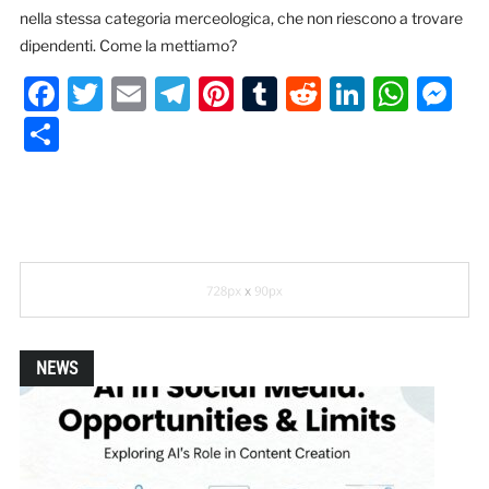
nella stessa categoria merceologica, che non riescono a trovare
dipendenti. Come la mettiamo?
Facebook
Twitter
Email
Telegram
Pinterest
Tumblr
Reddit
LinkedI
Wha
M
Condividi
NEWS