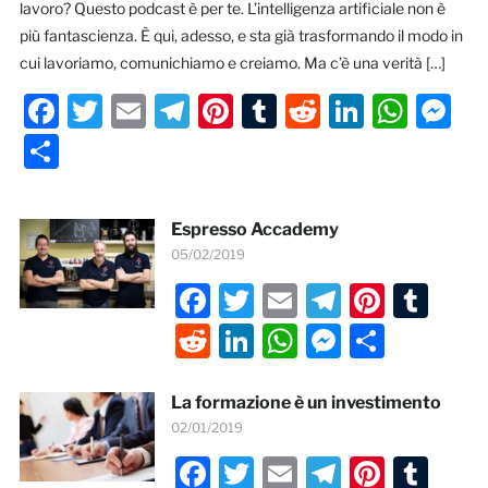
lavoro? Questo podcast è per te. L’intelligenza artificiale non è
più fantascienza. È qui, adesso, e sta già trasformando il modo in
cui lavoriamo, comunichiamo e creiamo. Ma c’è una verità […]
Facebook
Twitter
Email
Telegram
Pinterest
Tumblr
Reddit
LinkedI
Wha
M
Condividi
Espresso Accademy
05/02/2019
Facebook
Twitter
Email
Telegra
Pinter
Tum
Reddit
LinkedIn
WhatsApp
Messeng
Condiv
La formazione è un investimento
02/01/2019
Facebook
Twitter
Email
Telegra
Pinter
Tum