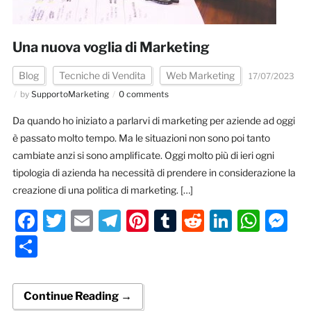
Una nuova voglia di Marketing
Blog
Tecniche di Vendita
Web Marketing
17/07/2023
by
SupportoMarketing
0 comments
Da quando ho iniziato a parlarvi di marketing per aziende ad oggi
è passato molto tempo. Ma le situazioni non sono poi tanto
cambiate anzi si sono amplificate. Oggi molto più di ieri ogni
tipologia di azienda ha necessità di prendere in considerazione la
creazione di una politica di marketing. […]
Facebook
Twitter
Email
Telegram
Pinterest
Tumblr
Reddit
LinkedI
Wha
M
Condividi
Continue Reading →