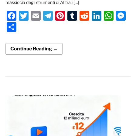
massiccia degli strumenti di AI tra i […]
Facebook
Twitter
Email
Telegram
Pinterest
Tumblr
Reddit
LinkedI
Wha
M
Condividi
Continue Reading →