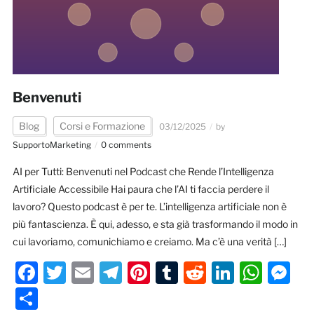
Benvenuti
Blog
Corsi e Formazione
03/12/2025
by
SupportoMarketing
0 comments
AI per Tutti: Benvenuti nel Podcast che Rende l’Intelligenza
Artificiale Accessibile Hai paura che l’AI ti faccia perdere il
lavoro? Questo podcast è per te. L’intelligenza artificiale non è
più fantascienza. È qui, adesso, e sta già trasformando il modo in
cui lavoriamo, comunichiamo e creiamo. Ma c’è una verità […]
Facebook
Twitter
Email
Telegram
Pinterest
Tumblr
Reddit
LinkedI
Wha
M
Condividi