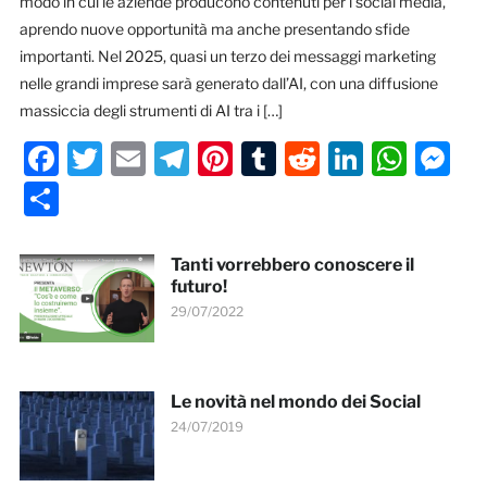
modo in cui le aziende producono contenuti per i social media,
aprendo nuove opportunità ma anche presentando sfide
importanti. Nel 2025, quasi un terzo dei messaggi marketing
nelle grandi imprese sarà generato dall’AI, con una diffusione
massiccia degli strumenti di AI tra i […]
Facebook
Twitter
Email
Telegram
Pinterest
Tumblr
Reddit
LinkedI
Wha
M
Condividi
Tanti vorrebbero conoscere il
futuro!
29/07/2022
Le novità nel mondo dei Social
24/07/2019