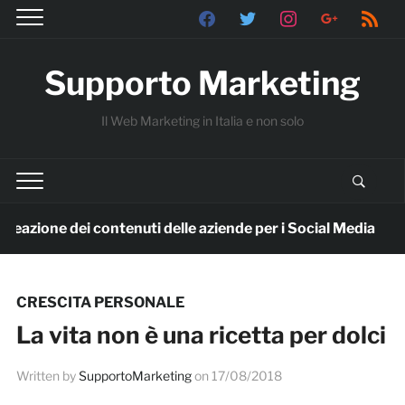
facebook
twitter
instagram
google
rss
Supporto Marketing
Il Web Marketing in Italia e non solo
reazione dei contenuti delle aziende per i Social Media
8
CRESCITA PERSONALE
La vita non è una ricetta per dolci
Written by
SupportoMarketing
on
17/08/2018