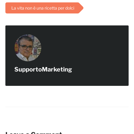
La vita non è una ricetta per dolci
SupportoMarketing