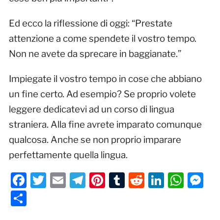
Ed ecco la riflessione di oggi: “Prestate
attenzione a come spendete il vostro tempo.
Non ne avete da sprecare in baggianate.”
Impiegate il vostro tempo in cose che abbiano
un fine certo. Ad esempio? Se proprio volete
leggere dedicatevi ad un corso di lingua
straniera. Alla fine avrete imparato comunque
qualcosa. Anche se non proprio imparare
perfettamente quella lingua.
Facebook
Twitter
Email
Telegram
Pinterest
Tumblr
Reddit
LinkedI
Wha
M
Condividi