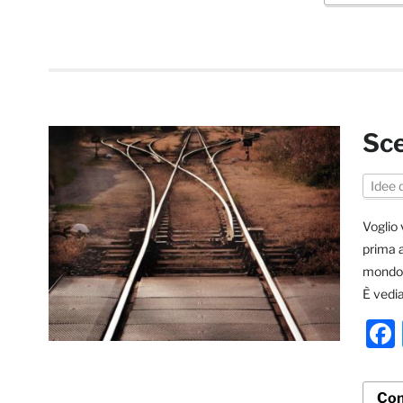
Sce
Idee 
Voglio 
prima a
mondo i
È vedia
Con