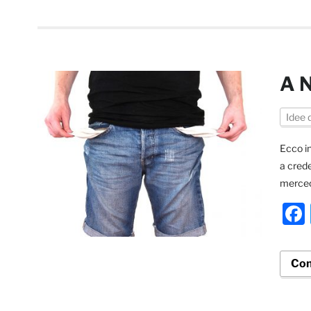
A N
Idee 
Ecco in
a crede
merceo
Con