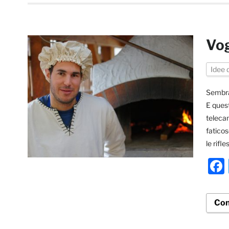
Vog
Idee 
Sembra
E ques
telecam
faticos
le rifl
Con