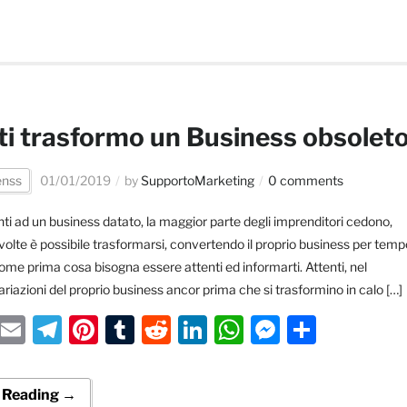
i trasformo un Business obsolet
enss
01/01/2019
by
SupportoMarketing
0 comments
nti ad un business datato, la maggior parte degli imprenditori cedono,
olte è possibile trasformarsi, convertendo il proprio business per temp
come prima cosa bisogna essere attenti ed informarti. Attenti, nel
ariazioni del proprio business ancor prima che si trasformino in calo […]
cebook
Twitter
Email
Telegram
Pinterest
Tumblr
Reddit
LinkedIn
WhatsApp
Messeng
Condiv
 Reading →