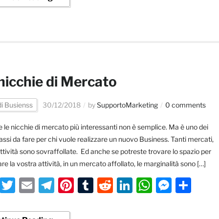
nicchie di Mercato
di Busienss
30/12/2018
by
SupportoMarketing
0 comments
 le nicchie di mercato più interessanti non è semplice. Ma è uno dei
assi da fare per chi vuole realizzare un nuovo Business. Tanti mercati,
ttività sono sovraffollate. Ed anche se potreste trovare lo spazio per
are la vostra attività, in un mercato affollato, le marginalità sono […]
Facebook
Twitter
Email
Telegram
Pinterest
Tumblr
Reddit
LinkedIn
WhatsA
Messe
Con