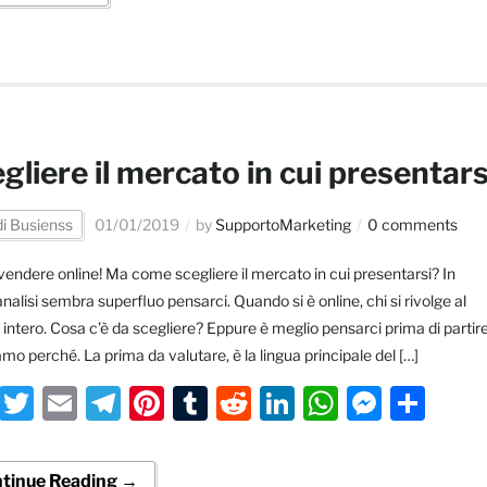
gliere il mercato in cui presentars
di Busienss
01/01/2019
by
SupportoMarketing
0 comments
vendere online! Ma come scegliere il mercato in cui presentarsi? In
nalisi sembra superfluo pensarci. Quando si è online, chi si rivolge al
ntero. Cosa c’è da scegliere? Eppure è meglio pensarci prima di partire
mo perché. La prima da valutare, è la lingua principale del […]
Facebook
Twitter
Email
Telegram
Pinterest
Tumblr
Reddit
LinkedIn
WhatsA
Messe
Con
tinue Reading →