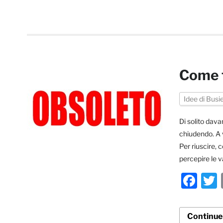
Come t
Idee di Busi
Di solito dava
chiudendo. A v
Per riuscire, 
percepire le v
Fa
Continue