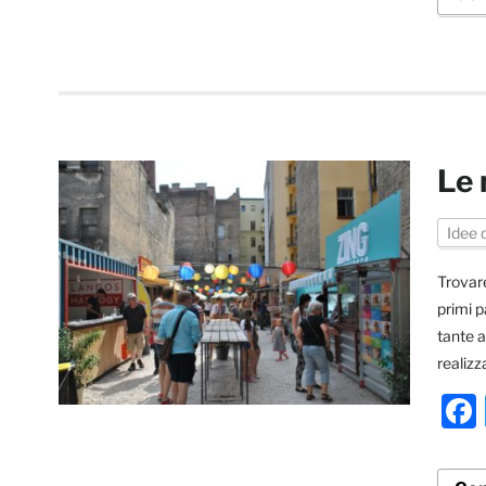
Le 
Idee 
Trovare
primi p
tante a
realizz