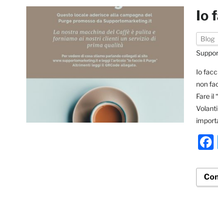
Io 
Blog
Suppor
Io facc
non fac
Fare il
Volant
importa
Con