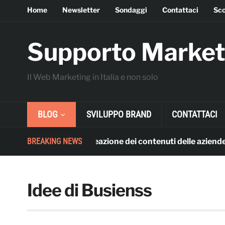
Home
Newsletter
Sondaggi
Contattaci
Sco
Supporto Market
Il Web Marketing in Italia e non solo
BLOG
SVILUPPO BRAND
CONTATTACI
izzo dell’AI per la creazione dei contenuti delle aziende per i
BREAKING NEWS
Idee di Busienss