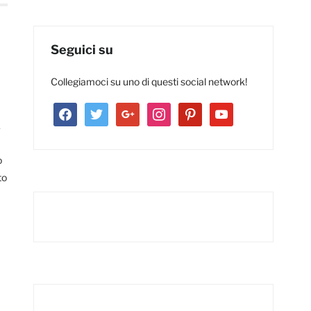
Seguici su
Collegiamoci su uno di questi social network!
facebook
twitter
google
instagram
pinterest
youtube
.
o
to
pp
nger
dividi