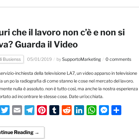
uri che il lavoro non c’è e non si
va? Guarda il Video
di Busienss
05/01/2019
by
SupportoMarketing
0 comments
ervizio-inchiesta della televisione LA7, un video apparso in televisione
fa un po la radiografia di come stanno le cose nel mercato del lavoro.
ente nulla è assoluto. non è tutto così, ma anche la nostra esperienza
ortato ad incontrare le stesse cose. Date un’occhiata.
Facebook
Twitter
Email
Telegram
Pinterest
Tumblr
Reddit
LinkedIn
WhatsA
Messe
Con
tinue Reading →