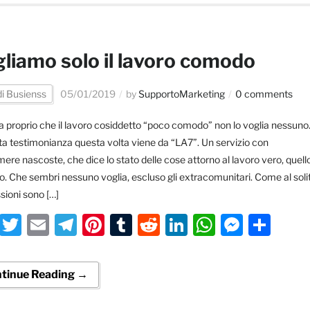
liamo solo il lavoro comodo
di Busienss
05/01/2019
by
SupportoMarketing
0 comments
 proprio che il lavoro cosiddetto “poco comodo” non lo voglia nessuno
ta testimonianza questa volta viene da “LA7”. Un servizio con
ere nascoste, che dice lo stato delle cose attorno al lavoro vero, quell
o. Che sembri nessuno voglia, escluso gli extracomunitari. Come al soli
essioni sono […]
Facebook
Twitter
Email
Telegram
Pinterest
Tumblr
Reddit
LinkedIn
WhatsA
Messe
Con
tinue Reading →