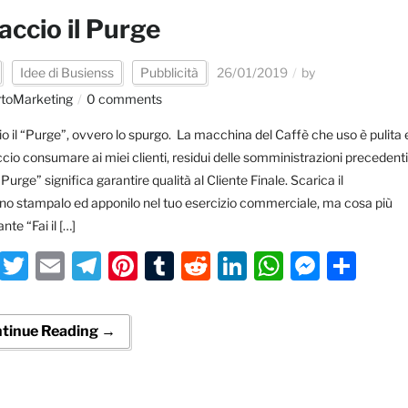
faccio il Purge
Idee di Busienss
Pubblicità
26/01/2019
by
toMarketing
0 comments
io il “Purge”, ovvero lo spurgo. La macchina del Caffè che uso è pulita 
cio consumare ai miei clienti, residui delle somministrazioni precedenti
 “Purge” significa garantire qualità al Cliente Finale. Scarica il
ino stampalo ed apponilo nel tuo esercizio commerciale, ma cosa più
nte “Fai il […]
Facebook
Twitter
Email
Telegram
Pinterest
Tumblr
Reddit
LinkedIn
WhatsA
Messe
Con
tinue Reading →