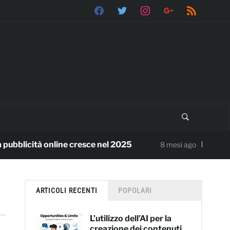
facebook
twitter
instagram
google
rss
icità online cresce nel 2025
Benvenuti
8 mesi ago
ARTICOLI RECENTI
POPOLARI
L’utilizzo dell’AI per la
creazione dei contenuti