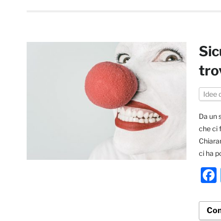
Sic
tro
Idee 
Da un s
che ci 
Chiaram
ci ha p
Con