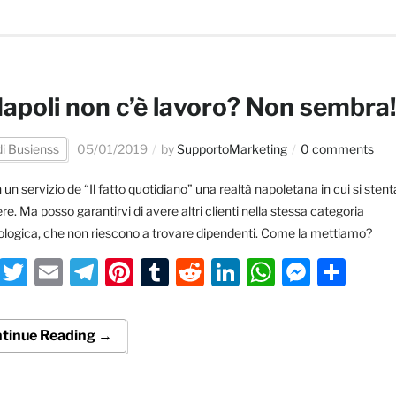
apoli non c’è lavoro? Non sembra!
di Busienss
05/01/2019
by
SupportoMarketing
0 comments
 un servizio de “Il fatto quotidiano” una realtà napoletana in cui si stent
re. Ma posso garantirvi di avere altri clienti nella stessa categoria
logica, che non riescono a trovare dipendenti. Come la mettiamo?
Facebook
Twitter
Email
Telegram
Pinterest
Tumblr
Reddit
LinkedIn
WhatsA
Messe
Con
tinue Reading →