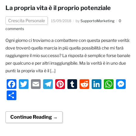
La propria vita è il proprio potenziale
Crescita Personale
15/09/2018
by
SupportoMarketing
0
comments
Ogni giorno ci troviamo a combattere con questa pesante verità:
dove troverò quella marcia in più quella possibilità che mi farà
raggiungere il mio successo? La risposta è semplice forse banale
per qualcuno e per altri irraggiungibile. Ma la verità è in uno due
punti: la propria vita è il […]
Facebook
Twitter
Email
Telegram
Pinterest
Tumblr
Reddit
LinkedI
Wha
M
Condividi
Continue Reading →