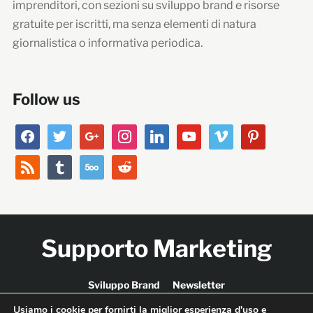
imprenditori, con sezioni su sviluppo brand e risorse
gratuite per iscritti, ma senza elementi di natura
giornalistica o informativa periodica.
Follow us
facebook
twitter
google
instagram
linkedin
youtube
vimeo
pinterest
rss
tumblr
500px
reddit
Supporto Marketing
Sviluppo Brand
Newsletter
Usiamo i cookie per fornirti la miglior esperienza d'uso e