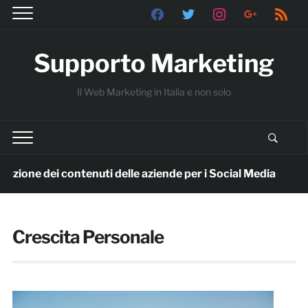
facebook
twitter
instagram
google
rss
Supporto Marketing
Il Web Marketing in Italia e non solo
zione dei contenuti delle aziende per i Social Media
8 me
Crescita Personale