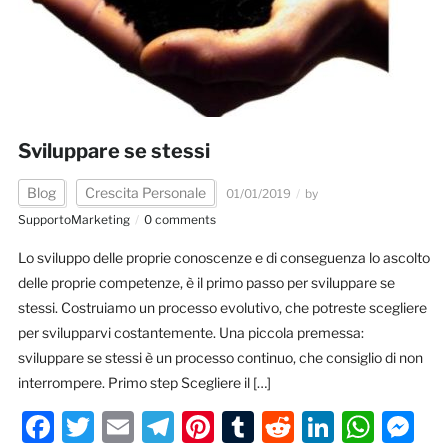
Sviluppare se stessi
Blog
Crescita Personale
01/01/2019
by
SupportoMarketing
0 comments
Lo sviluppo delle proprie conoscenze e di conseguenza lo ascolto
delle proprie competenze, è il primo passo per sviluppare se
stessi. Costruiamo un processo evolutivo, che potreste scegliere
per svilupparvi costantemente. Una piccola premessa:
sviluppare se stessi è un processo continuo, che consiglio di non
interrompere. Primo step Scegliere il […]
Facebook
Twitter
Email
Telegram
Pinterest
Tumblr
Reddit
LinkedI
Wha
M