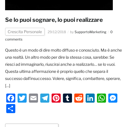
Se lo puoi sognare, lo puoi realizzare
Crescita Personale
29/12/2018
by
SupportoMarketing
0
comments
Questo è un modo di dire molto diffuso e conosciuto. Ma è anche
una realtà. Un altro modo per dire la stessa cosa, sarebbe: Se
riesci ad immaginarlo, riuscirai anche a realizzarlo… se lo vuoi.
Questa ultima affermazione è proprio quello che separa il
successo dall’insuccesso. Volere, significa, combattere, sperare,
[…]
Facebook
Twitter
Email
Telegram
Pinterest
Tumblr
Reddit
LinkedI
Wha
M
Condividi