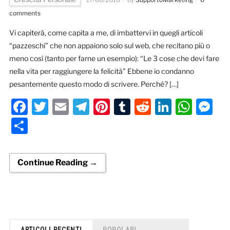
comments
Vi capiterà, come capita a me, di imbattervi in quegli articoli
“pazzeschi” che non appaiono solo sul web, che recitano più o
meno così (tanto per farne un esempio): “Le 3 cose che devi fare
nella vita per raggiungere la felicità” Ebbene io condanno
pesantemente questo modo di scrivere. Perchè? […]
Facebook
Twitter
Email
Telegram
Pinterest
Tumblr
Reddit
LinkedI
Wha
M
Condividi
Continue Reading →
ARTICOLI RECENTI
POPOLARI