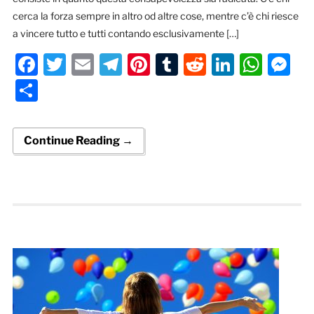
cerca la forza sempre in altro od altre cose, mentre c’è chi riesce
a vincere tutto e tutti contando esclusivamente […]
Facebook
Twitter
Email
Telegram
Pinterest
Tumblr
Reddit
LinkedI
Wha
M
Condividi
Continue Reading →