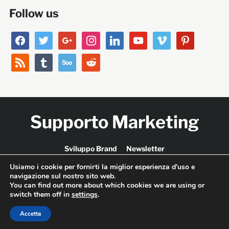
Follow us
facebook
twitter
google
instagram
linkedin
youtube
vimeo
pinterest
rss
tumblr
500px
reddit
Supporto Marketing
Sviluppo Brand
Newsletter
Usiamo i cookie per fornirti la miglior esperienza d'uso e
navigazione sul nostro sito web.
You can find out more about which cookies we are using or
Copyright © 2026 Supporto Marketing.
Designed by
switch them off in
settings
.
WPZOOM
Accetta