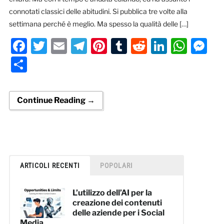
connotati classici delle abitudini. Si pubblica tre volte alla
settimana perché è meglio. Ma spesso la qualità delle […]
Facebook
Twitter
Email
Telegram
Pinterest
Tumblr
Reddit
LinkedI
Wha
M
Condividi
Continue Reading →
ARTICOLI RECENTI
POPOLARI
L’utilizzo dell’AI per la
creazione dei contenuti
delle aziende per i Social
Media