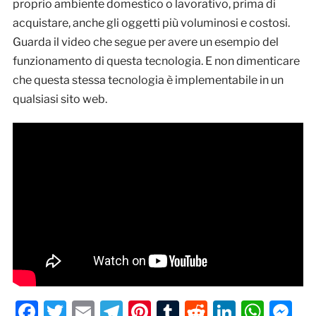
proprio ambiente domestico o lavorativo, prima di
acquistare, anche gli oggetti più voluminosi e costosi.
Guarda il video che segue per avere un esempio del
funzionamento di questa tecnologia. E non dimenticare
che questa stessa tecnologia è implementabile in un
qualsiasi sito web.
Facebook
Twitter
Email
Telegram
Pinterest
Tumblr
Reddit
LinkedI
Wha
M