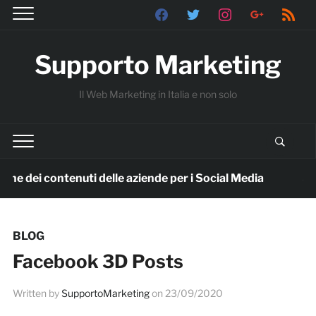
facebook
twitter
instagram
google
rss
Supporto Marketing
Il Web Marketing in Italia e non solo
zione dei contenuti delle aziende per i Social Media
8 me
BLOG
Facebook 3D Posts
Written by
SupportoMarketing
on
23/09/2020