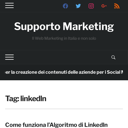
facebook
twitter
instagram
google
rss
Supporto Marketing
Il Web Marketing in Italia e non solo
AI per la creazione dei contenuti delle aziende per i Social Med
Tag:
linkedln
Come funziona l’Algoritmo di Linkedln