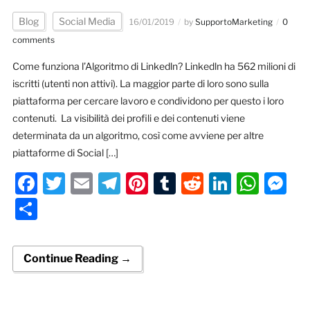
Blog
Social Media
16/01/2019
by
SupportoMarketing
0
comments
Come funziona l’Algoritmo di Linkedln? Linkedln ha 562 milioni di
iscritti (utenti non attivi). La maggior parte di loro sono sulla
piattaforma per cercare lavoro e condividono per questo i loro
contenuti. La visibilità dei profili e dei contenuti viene
determinata da un algoritmo, così come avviene per altre
piattaforme di Social […]
Facebook
Twitter
Email
Telegram
Pinterest
Tumblr
Reddit
LinkedI
Wha
M
Condividi
Continue Reading →