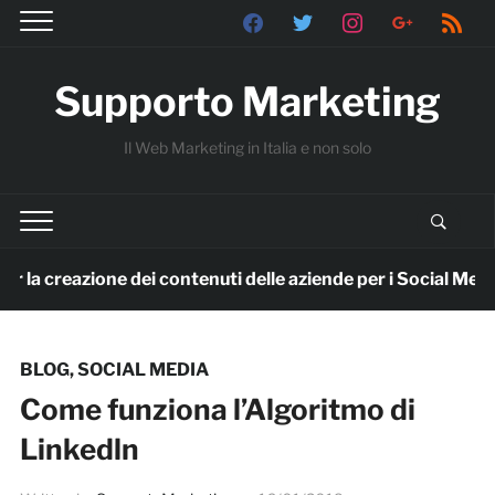
facebook
twitter
instagram
google
rss
Supporto Marketing
Il Web Marketing in Italia e non solo
la creazione dei contenuti delle aziende per i Social Media
BLOG
,
SOCIAL MEDIA
Come funziona l’Algoritmo di
Linkedln