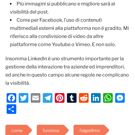
Più immagini si pubblicano e migliore sarà al
visibilità del post.
Come per Facebook, l’uso di contenuti
multimediali esterni alla piattaforma non è gradito. Mi
riferisco alla condivisione di video da altre
piattaforme come Youtube o Vimeo. E non solo.
Insomma Linkedln è uno strumento importante per la
gestione della interazione tra aziende ed imprenditori,
ed anche in questo campo alcune regole ne complicano
la visibilità.
Facebook
Twitter
Email
Telegram
Pinterest
Tumblr
Reddit
LinkedI
Wha
M
Condividi
come
funziona
l'algoritmo