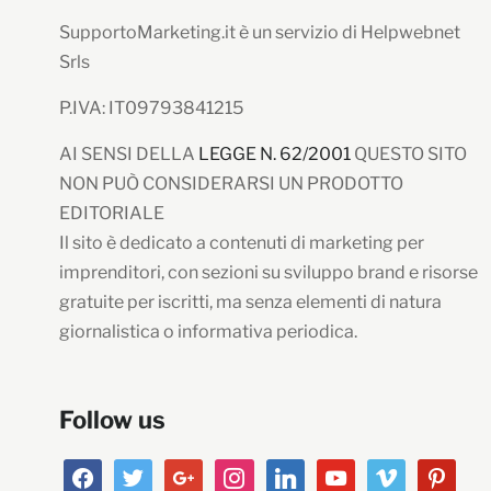
SupportoMarketing.it è un servizio di Helpwebnet
Srls
P.IVA: IT09793841215
AI SENSI DELLA
LEGGE N. 62/2001
QUESTO SITO
NON PUÒ CONSIDERARSI UN PRODOTTO
EDITORIALE
Il sito è dedicato a contenuti di marketing per
imprenditori, con sezioni su sviluppo brand e risorse
gratuite per iscritti, ma senza elementi di natura
giornalistica o informativa periodica.
Follow us
facebook
twitter
google
instagram
linkedin
youtube
vimeo
pinterest