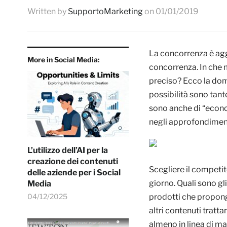
Written by
SupportoMarketing
on
01/01/2019
La concorrenza è agg
More in Social Media:
concorrenza. In che
preciso? Ecco la dom
possibilità sono tant
sono anche di “econom
negli approfondiment
L’utilizzo dell’AI per la
creazione dei contenuti
Scegliere il competit
delle aziende per i Social
giorno. Quali sono gl
Media
04/12/2025
prodotti che propong
altri contenuti tratt
almeno in linea di mas