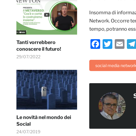
Insomma di informazi
Network. Occorre tem
tempo, potranno esse
Facebo
Twitt
Em
Tanti vorrebbero
conoscere il futuro!
29/07/2022
social media networ
Le novità nel mondo dei
Social
24/07/2019