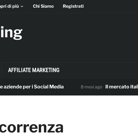
pri di più
Chi Siamo
Registrati
ing
AFFILIATE MARKETING
ende per i Social Media
Il mercato italiano d
8 mesi ago
correnza