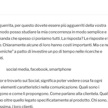
uerrita, per questo dovete essere più agguerriti della vostra
 modo posso studiare la mia concorrenza in modo semplice e
anda che spesso ci poniamo tutti. La risposta? Le risposte e 
e. Chiaramente alcune di loro hanno costi importanti. Ma ce n
iche” a patto di investire un po di tempo nelle ricerche e
i.
or e trovarlo sui Social, significa poter vedere cosa fa ogni
i elementi caratteristici nella comunicazione. Quali sono i
ono e come li propongono. Come parlano alla clientela. Qual
ano oltre quello legato specificatamente al prodotto. Chi sono,
sima, i loro clienti.