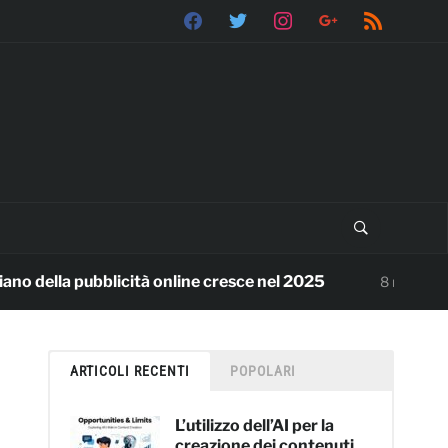
facebook
twitter
instagram
google
rss
ella pubblicità online cresce nel 2025
Benv
8 mesi ago
ARTICOLI RECENTI
POPOLARI
L’utilizzo dell’AI per la
creazione dei contenuti