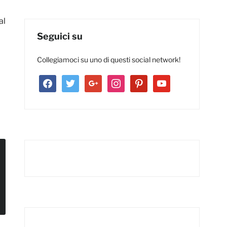
al
Seguici su
Collegiamoci su uno di questi social network!
facebook
twitter
google
instagram
pinterest
youtube