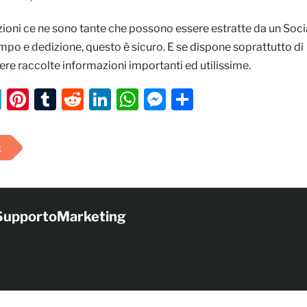
oni ce ne sono tante che possono essere estratte da un Soci
po e dedizione, questo è sicuro. E se dispone soprattutto di
re raccolte informazioni importanti ed utilissime.
ok
er
ail
Telegram
Pinterest
Tumblr
Reddit
LinkedIn
WhatsApp
Messenger
Condividi
k
SupportoMarketing