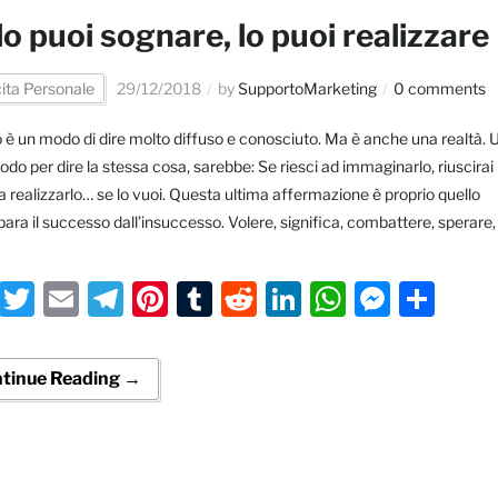
lo puoi sognare, lo puoi realizzare
ita Personale
29/12/2018
by
SupportoMarketing
0 comments
 è un modo di dire molto diffuso e conosciuto. Ma è anche una realtà. 
odo per dire la stessa cosa, sarebbe: Se riesci ad immaginarlo, riuscirai
 realizzarlo… se lo vuoi. Questa ultima affermazione è proprio quello
ara il successo dall’insuccesso. Volere, significa, combattere, sperare,
Facebook
Twitter
Email
Telegram
Pinterest
Tumblr
Reddit
LinkedIn
WhatsA
Messe
Con
tinue Reading →