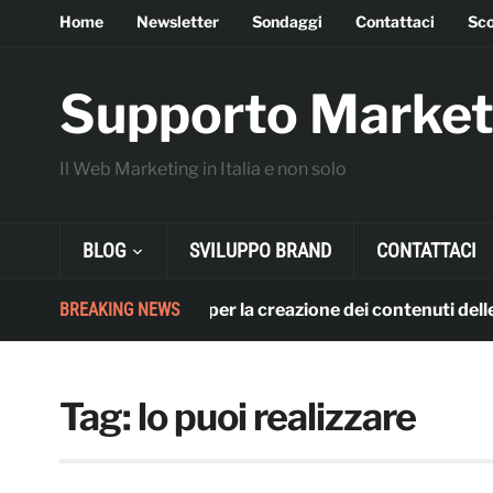
Home
Newsletter
Sondaggi
Contattaci
Sco
Supporto Market
Il Web Marketing in Italia e non solo
BLOG
SVILUPPO BRAND
CONTATTACI
L’utilizzo dell’AI per la creazione dei contenuti delle azi
BREAKING NEWS
Tag:
lo puoi realizzare