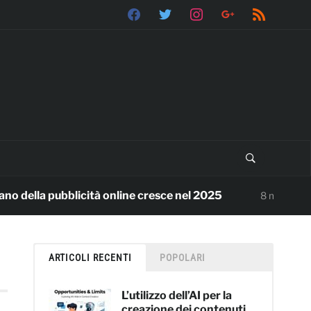
facebook
twitter
instagram
google
rss
ella pubblicità online cresce nel 2025
Benv
8 mesi ago
ARTICOLI RECENTI
POPOLARI
L’utilizzo dell’AI per la
creazione dei contenuti