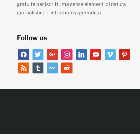
gratuite per iscritti, ma senza elementi di natura
giornalistica o informativa periodica.
Follow us
facebook
twitter
google
instagram
linkedin
youtube
vimeo
pinterest
rss
tumblr
500px
reddit