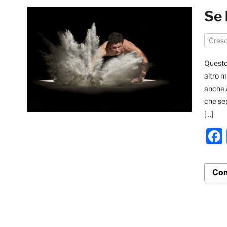
Se 
Cresc
Questo
altro m
anche a
che sep
[…]
Con