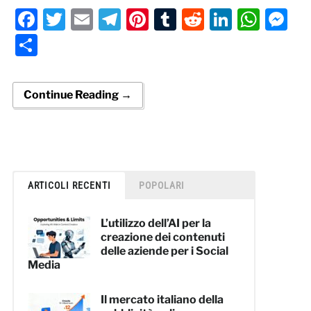
Facebook
Twitter
Email
Telegram
Pinterest
Tumblr
Reddit
LinkedI
Wha
M
Condividi
Continue Reading →
ARTICOLI RECENTI
POPOLARI
L’utilizzo dell’AI per la
creazione dei contenuti
delle aziende per i Social
Media
Il mercato italiano della