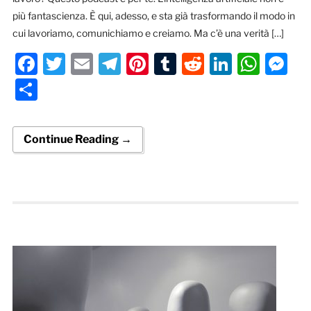
più fantascienza. È qui, adesso, e sta già trasformando il modo in
cui lavoriamo, comunichiamo e creiamo. Ma c’è una verità […]
Facebook
Twitter
Email
Telegram
Pinterest
Tumblr
Reddit
LinkedI
Wha
M
Condividi
Continue Reading →