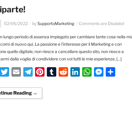
riparte!
02/06/2022
by
SupportoMarketing
Comments are Disabled
n lungo periodo di assenza impiegato per cambiare tante cose nella mi
ccomi di nuovo qui. La passione e l’interesse per il Marketing e con
one quello digitale, non riesce a cancellare questo sito, non riesce a
armi dalla voglia di condividere con voi tutti le mie esperienze, […]
Facebook
Twitter
Email
Telegram
Pinterest
Tumblr
Reddit
LinkedIn
WhatsA
Messe
Con
tinue Reading →