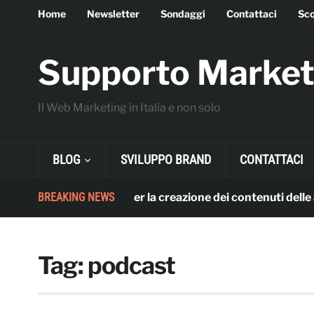
Home
Newsletter
Sondaggi
Contattaci
Sco
Supporto Market
Il Web Marketing in Italia e non solo
BLOG
SVILUPPO BRAND
CONTATTACI
L’utilizzo dell’AI per la creazione dei contenuti delle azien
BREAKING NEWS
Tag:
podcast