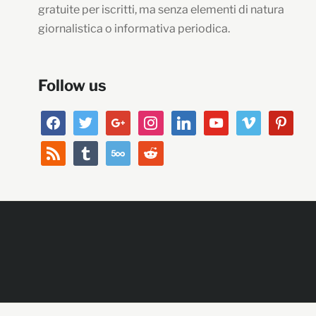
gratuite per iscritti, ma senza elementi di natura
giornalistica o informativa periodica.
Follow us
facebook
twitter
google
instagram
linkedin
youtube
vimeo
pinterest
rss
tumblr
500px
reddit