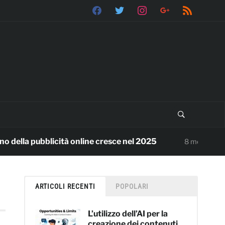
facebook
twitter
instagram
google
rss
lla pubblicità online cresce nel 2025
Benve
8 mesi ago
ARTICOLI RECENTI
POPOLARI
L’utilizzo dell’AI per la
creazione dei contenuti