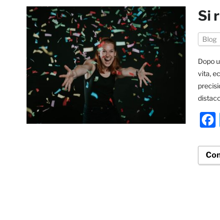
Si 
Blog
Dopo u
vita, e
precisi
distacc
Con